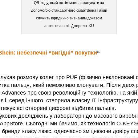
QR-коду, який потім можна сканувати за
допомогою стандартного смартфона і який
служить юридично визнаним доказом
автентичності. Джерело: KU
Shein: небезпечні “вигідні” покупки
“
лухав розмову колег про PUF (фізично неклоновані фу
битка пальця, який неможливо клонувати. Після двох
e Advances про свою революційну технологію, на які
ає і, серед іншого, створила власну ІТ-інфраструкту
стежує всі створені цифрові відбитки пальців.
кових досліджень у лабораторії до масового виробни
ppStore. Сьогодні ми бачимо, як технологія O-KEY® 
ні бренди класу люкс, одночасно зміцнюючи довіру сп