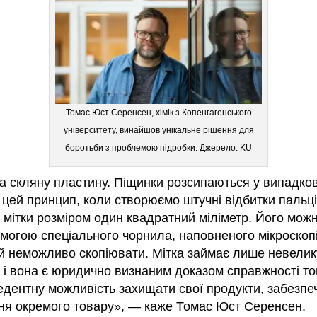
Томас Юст Серенсен, хімік з Копенгагенського
університету, винайшов унікальне рішення для
боротьби з проблемою підробки. Джерело: KU
на скляну пластину. Піщинки розсипаються у випадк
 цей принцип, коли створюємо штучні відбитки пальц
 мітки розміром один квадратний міліметр. Його мож
омогою спеціального чорнила, наповненого мікроскоп
й неможливо скопіювати. Мітка займає лише невелику
і вона є юридично визнаним доказом справжності то
ентну можливість захищати свої продукти, забезпеч
вня окремого товару», — каже Томас Юст Серенсен.