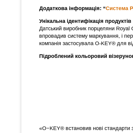
Додаткова інформація: “
Система 
Унікальна ідентифікація продуктів
Датський виробник порцеляни Royal C
впровадив систему маркування, і пер
компанія застосувала O-KEY® для від
Підроблений кольоровий візеруно
«O−KEY® встановив нові стандарти за