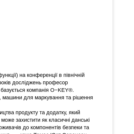
нкції) на конференції в північній
 років досліджень професор
й базується компанія O−KEY®.
ру, машини для маркування та рішення
цтва продукту та додатку, який
може захистити як класичні данські
оживачів до компонентів безпеки та