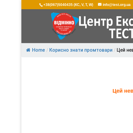
+38(067)5040435 (КС, V, T, W)
info@test.org.ua
Home
/
Корисно знати промтовари
/
Цей не
Цей не