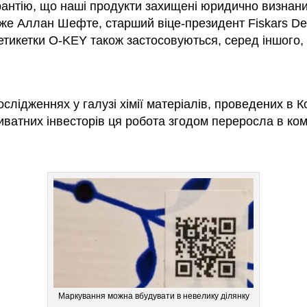
рантію, що наші продукти захищені юридично визнани
же Аллан Шефте, старший віце-президент Fiskars Den
тикетки O-KEY також застосовуються, серед іншого, 
слідженнях у галузі хімії матеріалів, проведених в К
иватних інвесторів ця робота згодом переросла в ко
Маркування можна вбудувати в невелику ділянку