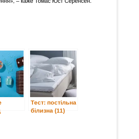
ження», – каже Томас Юст Серенсен.
е
Тест: постільна
д
білизна (11)
?