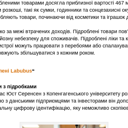
обленими товарами досягла приблизної вартості 467
озкоші, такі як сумки, годинники та сонцезахисні ок
обляють товари, починаючи від косметики та іграшок 
о за межі втрачених доходів. Підроблені товари пов
рйозну небезпеку для споживачів. Підроблені ліки та
пристрої можуть працювати з перебоями або спалахув
овжують збільшуватися з кожним роком.
лені Labubus
“
и з підробками
ас Юст Серенсен з Копенгагенського університету р
льно з данськими підприємцями та інвесторами він до
альну цифрову ідентифікацію, яку неможливо скопію