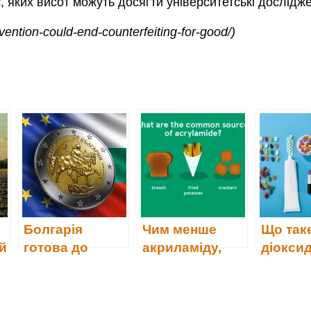
є, яких висот можуть досягти університетські дослід
invention-could-end-counterfeiting-for-good/)
Болгарія
Чим менше
Що так
й
готова до
акриламіду,
діокси
й
використання
тим краще
титану
євро з 1 січня
2026 року