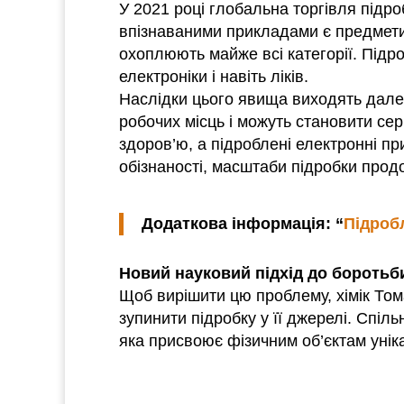
У 2021 році глобальна торгівля підр
впізнаваними прикладами є предмети р
охоплюють майже всі категорії. Підр
електроніки і навіть ліків.
Наслідки цього явища виходять далек
робочих місць і можуть становити се
здоров’ю, а підроблені електронні 
обізнаності, масштаби підробки прод
Додаткова інформація: “
Підроб
Новий науковий підхід до боротьб
Щоб вирішити цю проблему, хімік Том
зупинити підробку у її джерелі. Спі
яка присвоює фізичним об’єктам унік