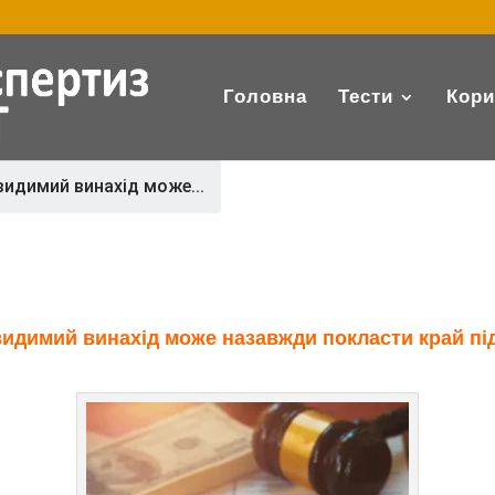
Головна
Тести
Кори
видимий винахід може...
видимий винахід може назавжди покласти край пі