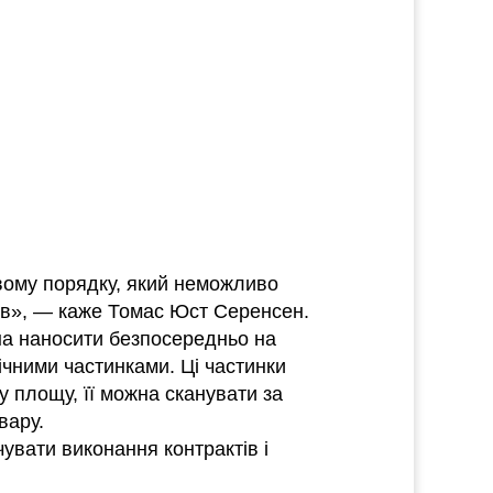
овому порядку, який неможливо
ів», — каже Томас Юст Серенсен.
на наносити безпосередньо на
ічними частинками. Ці частинки
 площу, її можна сканувати за
вару.
увати виконання контрактів і