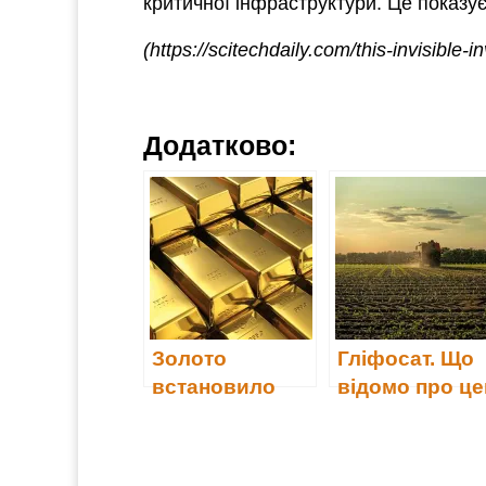
критичної інфраструктури. Це показу
(https://scitechdaily.com/this-invisible-
Додатково:
Золото
Гліфосат. Що
встановило
відомо про це
новий
суперечливи
історичний
пестицид
рекорд