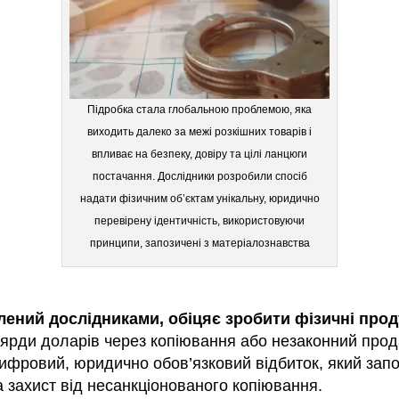
Підробка стала глобальною проблемою, яка
виходить далеко за межі розкішних товарів і
впливає на безпеку, довіру та цілі ланцюги
постачання. Дослідники розробили спосіб
надати фізичним об’єктам унікальну, юридично
перевірену ідентичність, використовуючи
принципи, запозичені з матеріалознавства
ений дослідниками, обіцяє зробити фізичні про
ярди доларів через копіювання або незаконний прода
ифровий, юридично обов’язковий відбиток, який запоб
а захист від несанкціонованого копіювання.