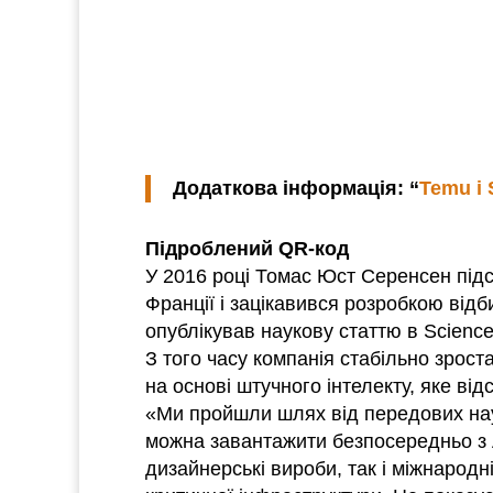
Додаткова інформація: “
Temu і 
Підроблений QR-код
У 2016 році Томас Юст Серенсен підс
Франції і зацікавився розробкою від
опублікував наукову статтю в Scienc
З того часу компанія стабільно зрост
на основі штучного інтелекту, яке від
«Ми пройшли шлях від передових нау
можна завантажити безпосередньо з A
дизайнерські вироби, так і міжнарод