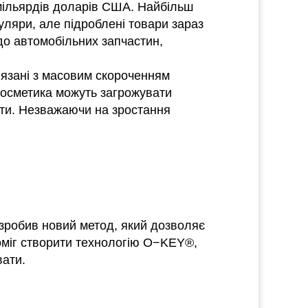
 мільярдів доларів США. Найбільш
уляри, але підроблені товари зараз
до автомобільних запчастин,
’язані з масовим скороченням
 косметика можуть загрожувати
ати. Незважаючи на зростання
озробив новий метод, який дозволяє
поміг створити технологію O−KEY®,
вати.