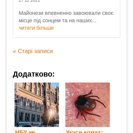
27.12.2021
Майонези впевненно завоювали своє
місце під сонцем та на наших...
читати більше
« Старі записи
Додатково:
НБУ не
Укуси комах: