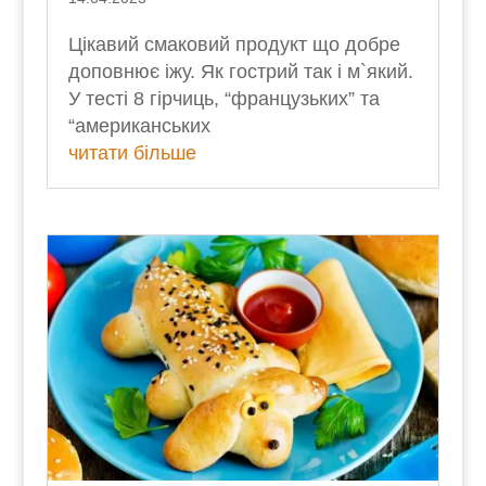
Цікавий смаковий продукт що добре
доповнює іжу. Як гострий так і м`який.
У тесті 8 гірчиць, “французьких” та
“американських
читати більше