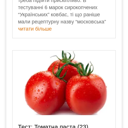
треба підійти прискіпливо. В
тестуванні 6 марок сирокопчених
“Українських” ковбас, ті що раніше
мали рецептурну назву “московська”
читати більше
Тест: Томатна паста (23)