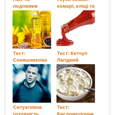
подовжив
комарі, кліщі та
регуляторне
бджоли
обмеження
Тест:
Тест: Кетчуп
Соняшникова
Лагідний
олія
Ситуативна
Тест:
готовність
Кисломолочни