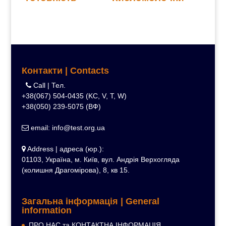
й сир
Контакти | Contacts
Call | Тел.
+38(067) 504-0435 (KC, V, T, W)
+38(050) 239-5075 (ВФ)
email: info@test.org.ua
Address | адреса (юр.):
01103, Україна, м. Київ, вул. Андрія Верхогляда
(колишня Драгомірова), 8, кв 15.
Загальна інформація | General
information
ПРО НАС та КОНТАКТНА ІНФОРМАЦІЯ…