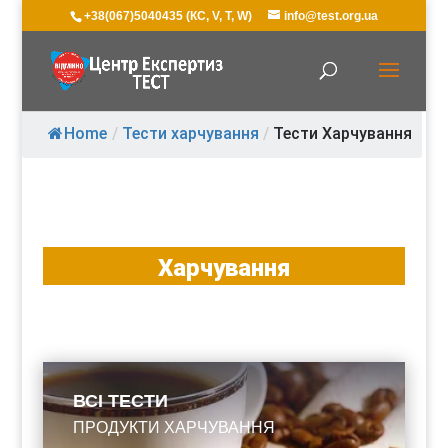
+38(067)5040435 (КС, V, T, W)
info@test.org.ua
Home
/
Тести харчування
/
Тести Харчування
Харчування
ВСІ ТЕСТИ
ПРОДУКТИ ХАРЧУВАННЯ