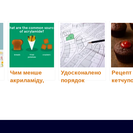
Чим менше
Удосконалено
Рецепт 
акриламіду,
порядок
кетчуп
тим краще
ведення
у
земельного
кадастру