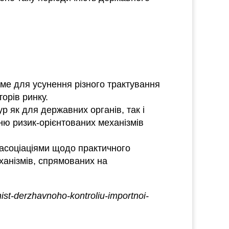
аме для усунення різного трактування
орів ринку.
 як для державних органів, так і
ню ризик-орієнтованих механізмів
 асоціаціями щодо практичного
анізмів, спрямованих на
st-derzhavnoho-kontroliu-importnoi-