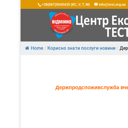
+38(067)5040435 (КС, V, T, W)
info@test.org.ua
Home
/
Корисно знати послуги новини
/
Дер
Держпродспоживслужба вчер