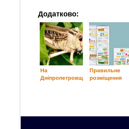
Додатково:
На
Правильне
Дніпропетровщ
розміщення
ині ввели
продуктів у
особливий
холодильник
режим через
появу сарани