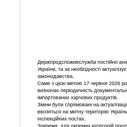
Держпродспоживслужба постійно анал
України, та за необхідності актуалізу
законодавства.
Саме з цією метою 17 червня 2026 р
визначає періодичність документальн
імпортованих харчових продуктів.
Зміни були спрямовані на актуалізац
ввозяться на митну територію Україн
інспекційних постах.
Зокрема, для окремих категорій прод