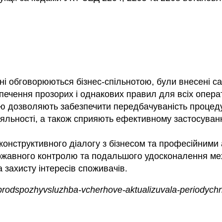
дні обговорюються бізнес-спільнотою, були внесені с
ечення прозорих і однакових правил для всіх операт
ю дозволяють забезпечити передбачуваність процедур
діяльності, а також сприяють ефективному застосуван
онструктивного діалогу з бізнесом та професійними
ржавного контролю та подальшого удосконалення мех
а захисту інтересів споживачів.
rodspozhyvsluzhba-vcherhove-aktualizuvala-periodychni