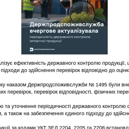
ізує ефективність державного контролю продукції, 
є підходи до здійснення перевірок відповідно до оцінк
оку наказом Держпродспоживслужби № 1495 були внес
их перевірок, перевірок відповідності, фізичних пер
ію та уточнення періодичності державного контролю о
и, а також на забезпечення єдиного підходу до здійс
укції за кодами УКТ ЗЕД 2204, 2205 та 2208 встановл