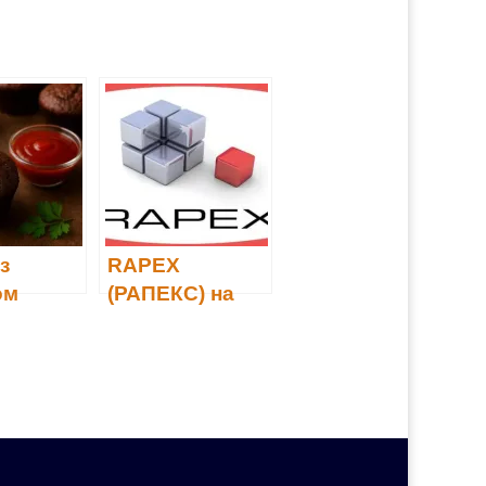
з
RAPEX
ом
(РАПЕКС) на
сторожі
безпеки
товарів