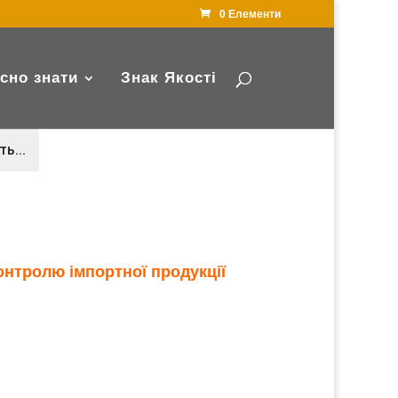
0 Елементи
сно знати
Знак Якості
ь...
нтролю імпортної продукції