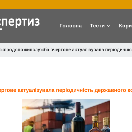
Головна
Тести
Кори
жпродспоживслужба вчергове актуалізувала періодичніст
гове актуалізувала періодичність державного ко