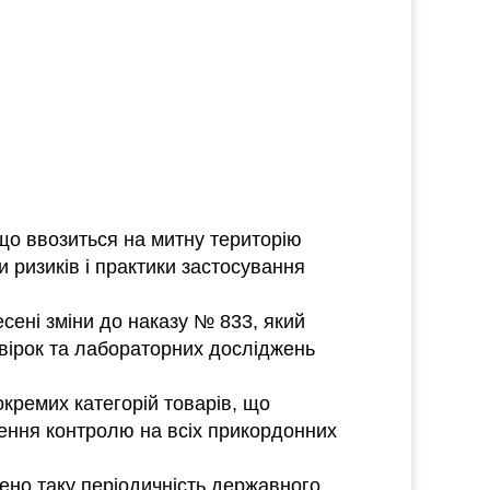
що ввозиться на митну територію
и ризиків і практики застосування
ені зміни до наказу № 833, який
евірок та лабораторних досліджень
кремих категорій товарів, що
нення контролю на всіх прикордонних
ено таку періодичність державного