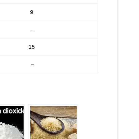
9
–
15
–