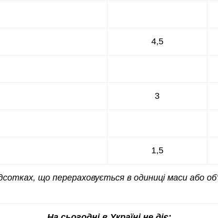
4,5
3
1,5
ідсотках, що перераховується в одиниці маси або об
На сьогодні в Україні не діє: