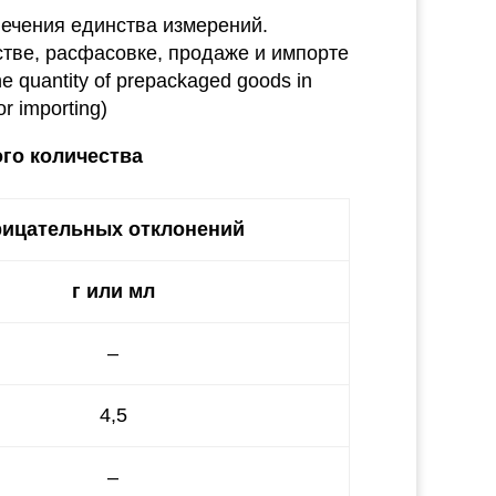
ечения единства измерений.
стве, расфасовке, продаже и импорте
he quantity of prepackaged goods in
or importing)
го количества
рицательных отклонений
г или мл
–
4,5
–