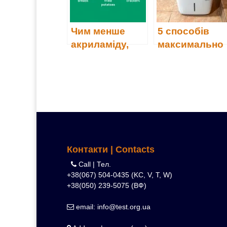
Чим менше
5 способів
акриламіду,
максимально
тим краще
ефективно
використовув
ти осушувач
повітря
Контакти | Contacts
Call | Тел.
+38(067) 504-0435 (KC, V, T, W)
+38(050) 239-5075 (ВФ)
email: info@test.org.ua