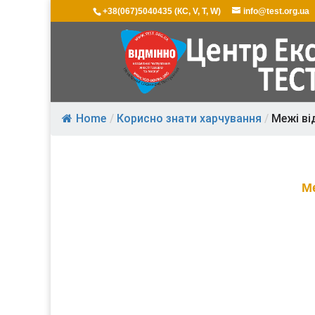
+38(067)5040435 (КС, V, T, W)
info@test.org.ua
Home
/
Корисно знати харчування
/
Межі ві
Ме