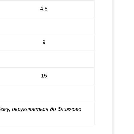
4,5
9
15
’єму, округлюється до ближчого