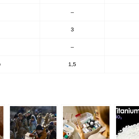
–
3
–
о
1,5