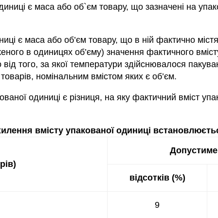
иниці є маса або об`єм товару, що зазначені на упак
ниці є маса або об’єм товару, що в ній фактично міс
женого в одиницях об’єму) значення фактичного вміс
від того, за якої температури здійснювалося пакуван
товарів, номінальним вмістом яких є об’єм.
ованої одиниці є різниця, на яку фактичний вміст упа
хилення вмісту упакованої одиниці встановлюєтьс
Допустиме 
трів
)
відсотків (%)
9