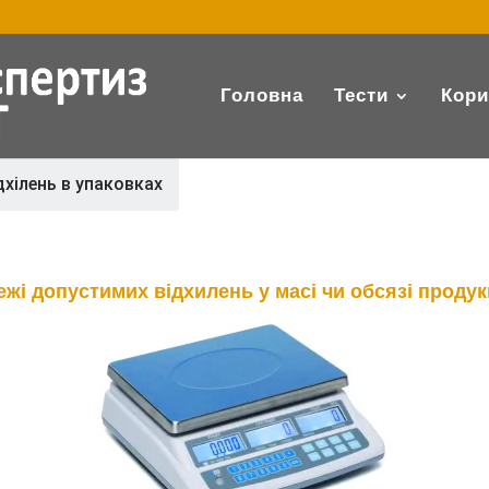
Головна
Тести
Кори
дхілень в упаковках
жі допустимих відхилень у масі чи обсязі продук