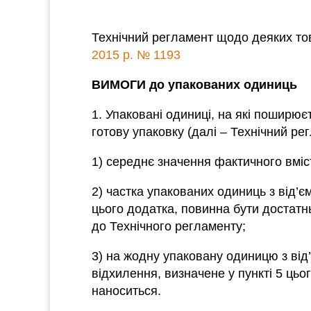
Технічний регламент щодо деяких тов
2015 р. № 1193
ВИМОГИ до упакованих одиниць
1. Упаковані одиниці, на які поширює
готову упаковку (далі – Технічний ре
1) середнє значення фактичного вміс
2) частка упакованих одиниць з від’
цього додатка, повинна бути достатн
до Технічного регламенту;
3) на жодну упаковану одиницю з ві
відхилення, визначене у пункті 5 цьо
наноситься.