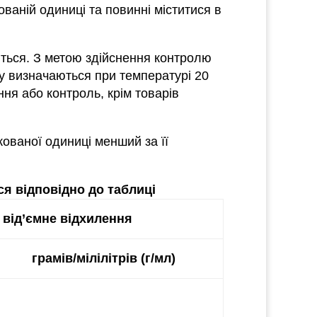
ованій одиниці та повинні міститися в
тяться. З метою здійснення контролю
ту визначаються при температурі 20
ня або контроль, крім товарів
кованої одиниці менший за її
я відповідно до таблиці
від’ємне відхилення
грамів/мілілітрів (г/мл)