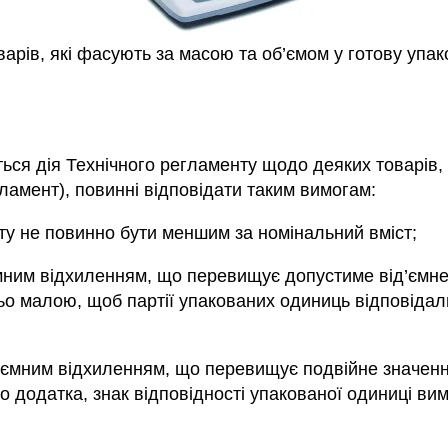
арів, які фасують за масою та об’ємом у готову упак
ться дія Технічного регламенту щодо деяких товарів,
гламент), повинні відповідати таким вимогам:
ту не повинно бути меншим за номінальний вміст;
ємним відхиленням, що перевищує допустиме від’ємне 
ьо малою, щоб партії упакованих одиниць відповідал
д’ємним відхиленням, що перевищує подвійне значенн
го додатка, знак відповідності упакованої одиниці в