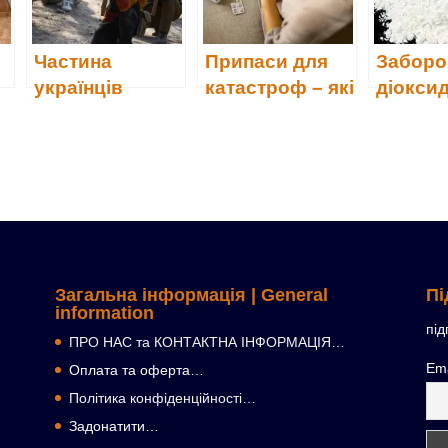
Частина
Припаси для
Заборо
українців
катастроф – які
діоксид
зобов’язана
і скільки?
(Е171)
а
з’явитись у
ТЦК до 31
липня
Загальна інформація | General
Пі
information
під
ПРО НАС та КОНТАКТНА ІНФОРМАЦІЯ…
Ema
Оплата та оферта…
Політика конфіденційності…
Задонатити…