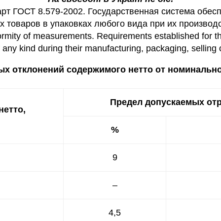
рт ГОСТ 8.579-2002. Государственная система обесп
 товаров в упаковках любого вида при их производ
formity of measurements. Requirements established for t
any kind during their manufacturing, packaging, selling 
х отклонений содержимого нетто от номинально
Предел допускаемых от
нетто,
%
9
–
4,5