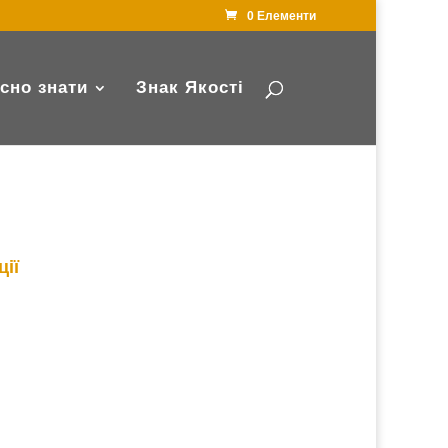
0 Елементи
сно знати
Знак Якості
ції