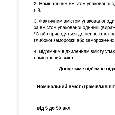
2. Номінальним вмістом упакованої од
ній.
3. Фактичним вмістом упакованої оди
за вмістом упакованої одиниці (вира
°C або приводяться до неї незалежно 
глибокої заморозки або заморожених 
4. Від’ємним відхиленням вмісту упак
номінальний вміст.
Допустиме від’ємне від
Номінальний вміст (грамів/
мілілі
від 5 до 50 вкл.