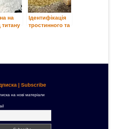
на на
Ідентифікація
 титану
тростинного та
бурякового
цукру методом
аналізу
стабільних
ізотопів
вуглецю
дписка | Subscribe
писка на нові матеріали
il