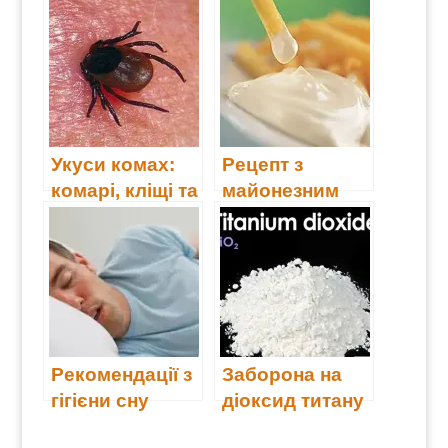
тварин у Києві
Укуси комах:
Рецепт з
комарі, кліщі та
майонезним
бджоли
соусом
Рекомендації з
Заборона на
гігієни сну
діоксид титану
(Е171)