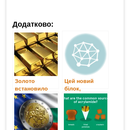
Додатково:
Золото
Цей новий
встановило
білок,
новий
вирощений з
історичний
відходів
рекорд
моркви,
підкорив
дегустаторів