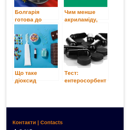
Болгарія
Чим менше
готова до
акриламіду,
використання
тим краще
євро з 1 січня
2026 року
Що таке
Тест:
діоксид
ентеросорбент
титану?
и (14)
Контакти | Contacts