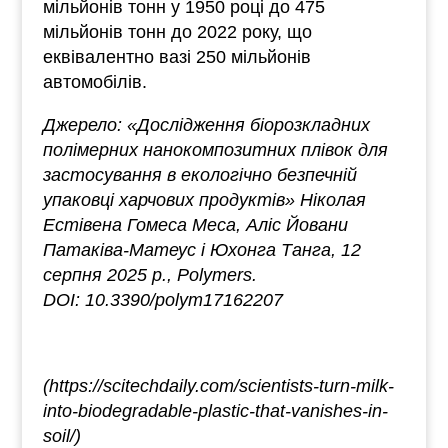
мільйонів тонн у 1950 році до 475
мільйонів тонн до 2022 року, що
еквівалентно вазі 250 мільйонів
автомобілів.
Джерело: «Дослідження біорозкладних
полімерних нанокомпозитних плівок для
застосування в екологічно безпечній
упаковці харчових продуктів» Ніколая
Естівена Гомеса Меса, Аліс Йовани
Патаківа-Матеус і Юхонга Танга, 12
серпня 2025 р., Polymers.
DOI: 10.3390/polym17162207
(https://scitechdaily.com/scientists-turn-milk-
into-biodegradable-plastic-that-vanishes-in-
soil/)