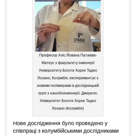
Професор Аліс Йована Патаківа-
Матеус з факультету інженерії
Університету Боготи Хорхе Тадео
Лозано, Колумбія, експериментує з
новими полімерами в дослідницькій
групі з нанобіоінженерії. Джерело:
Університет Боготи Хорхе Тадео
Лозано (Колумбія)
Нове дослідження було проведено у
співпраці з колумбійськими дослідниками