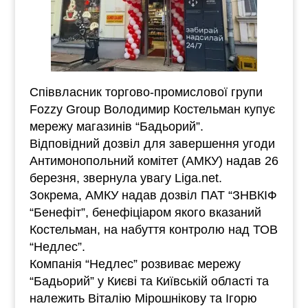
Співвласник торгово-промислової групи
Fozzy Group Володимир Костельман купує
мережу магазинів “Бадьорий”.
Відповідний дозвіл для завершення угоди
Антимонопольний комітет (АМКУ) надав 26
березня, звернула увагу Liga.net.
Зокрема, АМКУ надав дозвіл ПАТ “ЗНВКІФ
“Бенефіт”, бенефіціаром якого вказаний
Костельман, на набуття контролю над ТОВ
“Недлес”.
Компанія “Недлес” розвиває мережу
“Бадьорий” у Києві та Київській області та
належить Віталію Мірошнікову та Ігорю