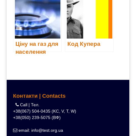
суду
безпеки
товарів
Ціну на газ для
Код Купера
населення
залишили
незмінною
Контакти | Contacts
Call | Тел.
+38(067) 504-0435 (KC, V, T, W)
+38(050) 239-5075 (ВФ)
email: info@test.org.ua