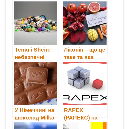
Temu і Shein:
Лікопін – що це
небезпечні
таке та яка
“вигідні”
його користь?
покупки
У Німеччині на
RAPEX
шоколад Milka
(РАПЕКС) на
подають до
сторожі