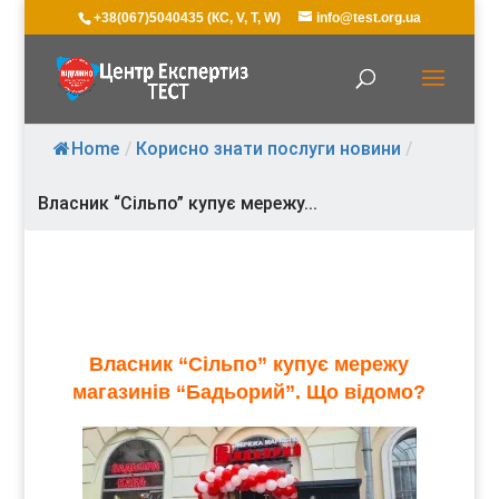
+38(067)5040435 (КС, V, T, W)
info@test.org.ua
Home
/
Корисно знати послуги новини
/
Власник “Сільпо” купує мережу...
Власник “Сільпо” купує мережу
магазинів “Бадьорий”. Що відомо?