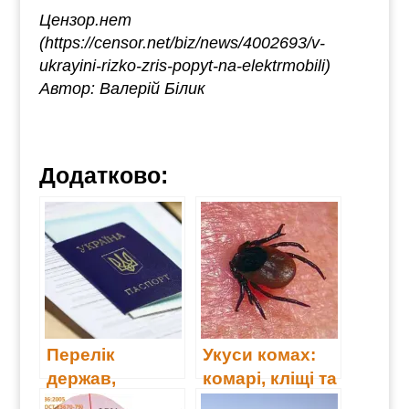
Цензор.нет
(https://censor.net/biz/news/4002693/v-
ukrayini-rizko-zris-popyt-na-elektrmobili)
Автор: Валерій Білик
Додатково:
Перелік
Укуси комах:
держав,
комарі, кліщі та
громадяни
бджоли