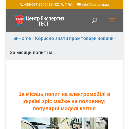
+38(067)5040435 (КС, V, T, W)
info@test.org.ua
Home
/
Корисно знати промтовари новини
/
За місяць попит на...
За місяць попит на електромобілі в
Україні зріс майже на половину:
популярні моделі квітня