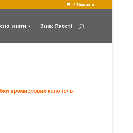
0 Елементи
сно знати
Знак Якості
обки промислових конопель