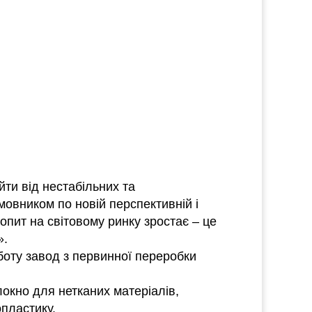
ти від нестабільних та
мовником по новій перспективній і
опит на світовому ринку зростає – це
».
боту завод з первинної переробки
окно для нетканих матеріалів,
опластику.