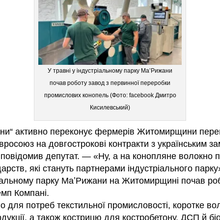
У травні у індустріальному парку МаʼРижани
почав роботу завод з первинної переробки
промислових конопель (Фото: facebook Дмитро
Кисилевський)
ани“ активно переконує фермерів Житомирщини перей
вросоюз на довгострокові контракти з українським за
 повідомив депутат. — «Ну, а на конопляне волокно п
арств, які стануть партнерами індустріального парку
ріальному парку МаʼРижани на Житомирщині почав ро
мп Компані.
 для потреб текстильної промисловості, коротке вол
одукції, а також кострицю для костробетону, ДСП й бі