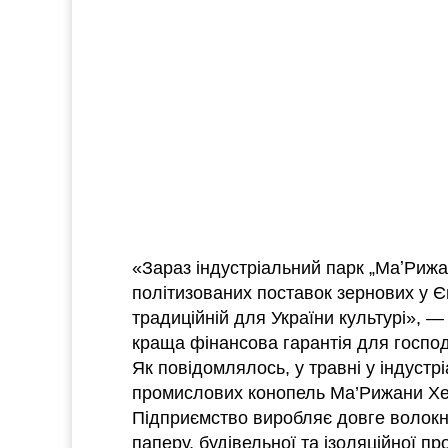
«Зараз індустріальний парк „МаʼРиж
політизованих поставок зернових у Є
традиційній для України культурі», —
краща фінансова гарантія для господ
Як повідомлялось, у травні у індуст
промислових конопель Ма’Рижани Хе
Підприємство виробляє довге волокно
паперу, будівельної та ізоляційної пр