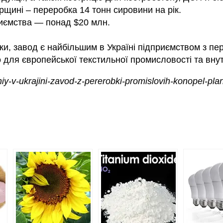
щині – переробка 14 тонн сировини на рік.
риємства — понад $20 млн.
ки, завод є найбільшим в Україні підприємством з п
 для європейської текстильної промисловості та внут
shiy-v-ukrajini-zavod-z-pererobki-promislovih-konopel-plan