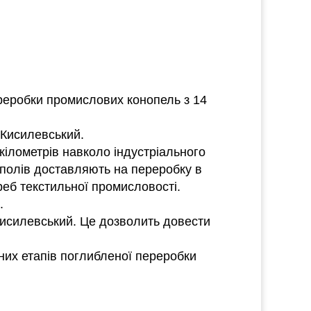
ереробки промислових конопель з 14
 Кисилевський.
ілометрів навколо індустріального
полів доставляють на переробку в
еб текстильної промисловості.
.
 Кисилевський. Це дозволить довести
них етапів поглибленої переробки