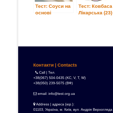
Тест: Соуси на
Тест: Ковбаса
основі
Лікарська (23)
майонезу
Контакти | Contacts
Call | Тел.
+38(067) 504-0435 (KC, V, T, W)
+38(050) 239-5075 (ВФ)
email: info@test.org.ua
Address | адреса (юр.):
01103, Україна, м. Київ, вул. Андрія Верхогляда