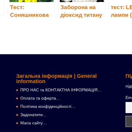
Тест:
Заборона на
тест: L
Соняшникова
діоксид титану
лампи (
рафінована
(Е171)
олія (22)
Загальна інформація | General
Пі
information
під
ПРО НАС та КОНТАКТНА ІНФОРМАЦІЯ…
Ema
Оплата та оферта…
Політика конфіденційності…
Задонатити…
Мапа сайту…