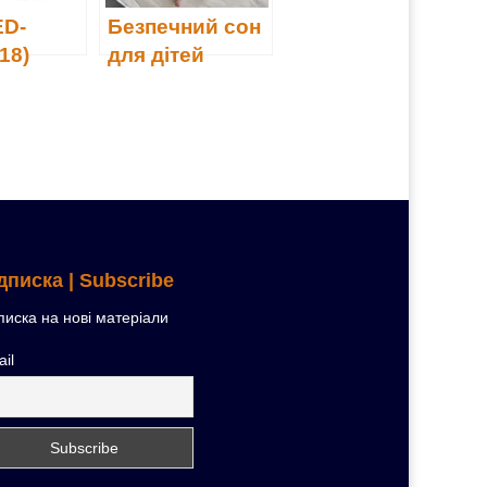
ED-
Безпечний сон
18)
для дітей
дписка | Subscribe
писка на нові матеріали
il