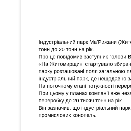
Індустріальний парк МаʼРижани (Жито
тонн до 20 тонн на рік.
Про це повідомив заступник голови В
«На Житомирщині стартувало збирання
парку розташовані поля загальною п
індустріальний парк, де нещодавно з
На поточному етапі потужності перер
При цьому у планах компанії вже нез
переробку до 20 тисяч тонн на рік.
Він зазначив, що індустріальний пар
промислових конопель.