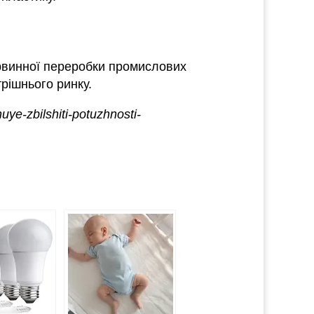
ервинної переробки промислових
рішнього ринку.
uye-zbilshiti-potuzhnosti-