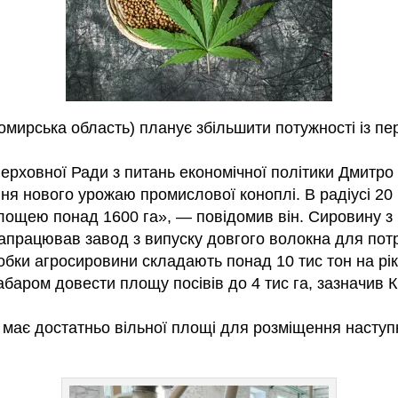
мирська область) планує збільшити потужності із п
ерховної Ради з питань економічної політики Дмитро
 нового урожаю промислової коноплі. В радіусі 20 к
лощею понад 1600 га», — повідомив він. Сировину з 
апрацював завод з випуску довгого волокна для потр
обки агросировини складають понад 10 тис тон на рік
абаром довести площу посівів до 4 тис га, зазначив
к має достатньо вільної площі для розміщення наступ