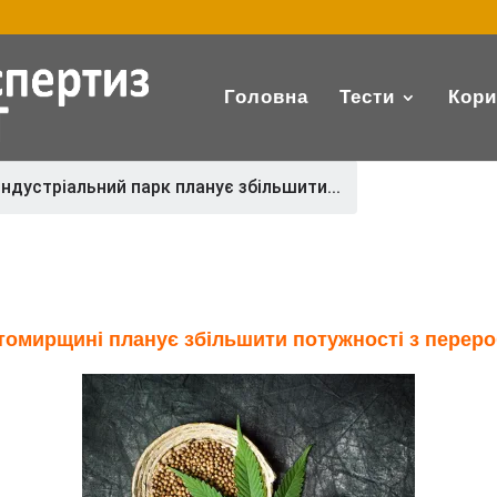
Головна
Тести
Кори
Індустріальний парк планує збільшити...
итомирщині планує збільшити потужності з перер