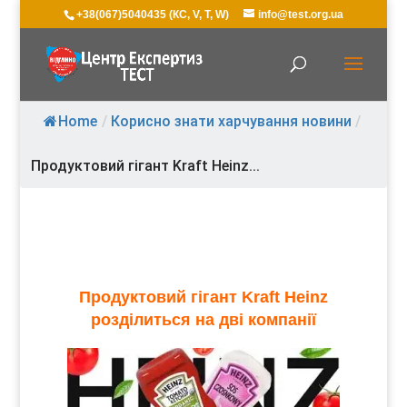
+38(067)5040435 (КС, V, T, W)
info@test.org.ua
Home
/
Корисно знати харчування новини
/
Продуктовий гігант Kraft Heinz...
Продуктовий гігант Kraft Heinz
розділиться на дві компанії