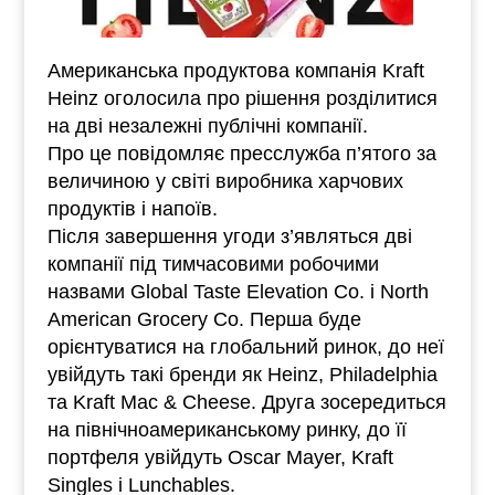
Американська продуктова компанія Kraft
Heinz оголосила про рішення розділитися
на дві незалежні публічні компанії.
Про це повідомляє пресслужба п’ятого за
величиною у світі виробника харчових
продуктів і напоїв.
Після завершення угоди з’являться дві
компанії під тимчасовими робочими
назвами Global Taste Elevation Co. і North
American Grocery Co. Перша буде
орієнтуватися на глобальний ринок, до неї
увійдуть такі бренди як Heinz, Philadelphia
та Kraft Mac & Cheese. Друга зосередиться
на північноамериканському ринку, до її
портфеля увійдуть Oscar Mayer, Kraft
Singles і Lunchables.