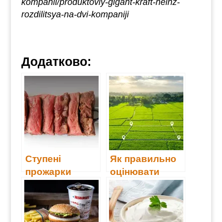
kompanii/produktoviy-gigant-kraft-heinz-
rozdilitsya-na-dvi-kompaniji
Додатково:
Ступені
Як правильно
прожарки
оцінювати
м’яса: які
площі: гектар,
бувають і чому
сотка…
це важливо