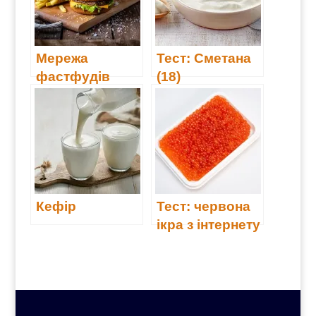
Мережа
Тест: Сметана
фастфудів
(18)
Hesburger
почне
відкривати
ресторани на
заході України
Кефір
Тест: червона
ікра з інтернету
(18)