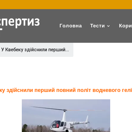
Головна
Тести
Кори
У Квебеку здійснили перший...
ку здійснили перший повний політ водневого гел