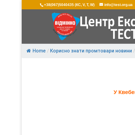
+38(067)5040435 (КС, V, T, W)
info@test.org.ua
Home
/
Корисно знати промтовари новини
/
У Квебе