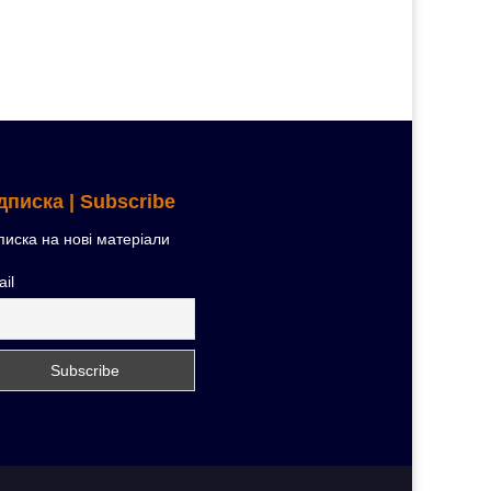
дписка | Subscribe
писка на нові матеріали
il