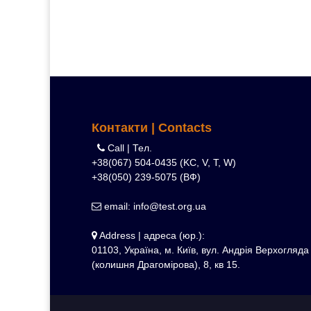
вугілля та інше.
зобов’язана
Що насправді
з’явитись у
робить зуби
ТЦК до 31
білими
липня
Контакти | Contacts
Call | Тел.
+38(067) 504-0435 (KC, V, T, W)
+38(050) 239-5075 (ВФ)
email: info@test.org.ua
Address | адреса (юр.):
01103, Україна, м. Київ, вул. Андрія Верхогляда
(колишня Драгомірова), 8, кв 15.