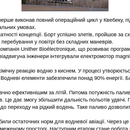
ерше виконав повний операційний цикл у Квебеку, пі
альних умовах.
атності концепції. Борт успішно злетів, пройшов за 
перебування у повітрі без складних маневрів.
панія Unither Bioélectronique, що розвиває програму 
авіадвигуна інженери інтегрували електромотор magn
імічну реакцію водню з киснем. У процесі утворюється
. Водневі елементи забезпечили понад 90% енергії. 
ачно ефективнішим за літій. Питома потужність палив
в. Це дає змогу збільшити дальність польотів удвічі.
 до переходу на рідкий водень. Таке паливо дозволи
били остаточних норм для водневої авіації. Через це
меженому просторі. Наступним етапом стане робота