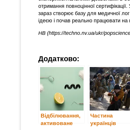
отримання повноцінної сертифікації. У 
зараз створює базу для медичної лог
ідеєю і почав реально працювати на
НВ (https://techno.nv.ua/ukr/popscienc
Додатково:
Відбілювання,
Частина
активоване
українців