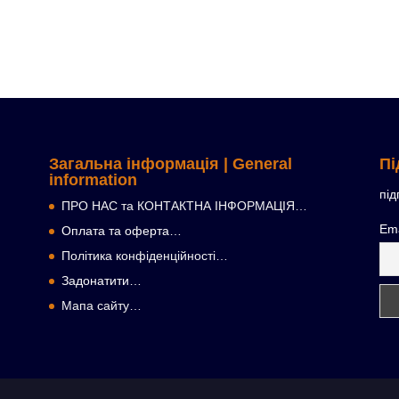
масло (21)
Загальна інформація | General
Пі
information
під
ПРО НАС та КОНТАКТНА ІНФОРМАЦІЯ…
Ema
Оплата та оферта…
Політика конфіденційності…
Задонатити…
Мапа сайту…