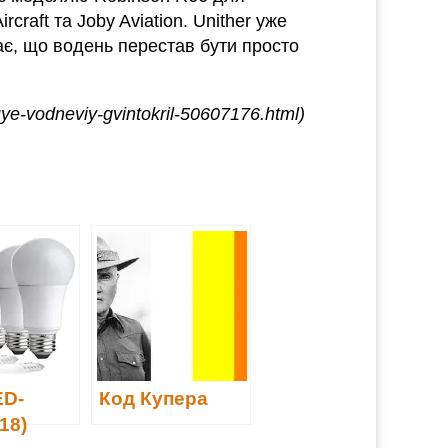
craft та Joby Aviation. Unither уже
ає, що водень перестав бути просто
uye-vodneviy-gvintokril-50607176.html)
ED-
Код Купера
18)