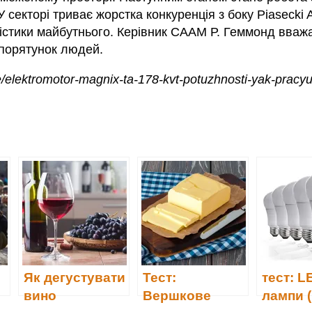
секторі триває жорстка конкуренція з боку Piasecki Air
істики майбутнього. Керівник CAAM Р. Геммонд вваж
 порятунок людей.
e/elektromotor-magnix-ta-178-kvt-potuzhnosti-yak-pracy
Як дегустувати
Тест:
тест: L
вино
Вершкове
лампи (