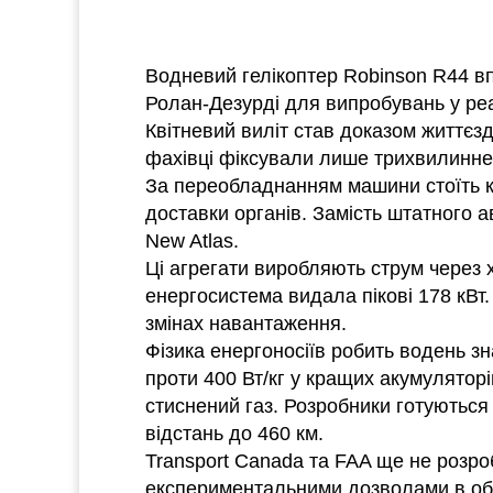
Водневий гелікоптер Robinson R44 вп
Ролан-Дезурді для випробувань у ре
Квітневий виліт став доказом життєзд
фахівці фіксували лише трихвилинне 
За переобладнанням машини стоїть ком
доставки органів. Замість штатного 
New Atlas.
Ці агрегати виробляють струм через х
енергосистема видала пікові 178 кВт
змінах навантаження.
Фізика енергоносіїв робить водень зн
проти 400 Вт/кг у кращих акумуляторі
стиснений газ. Розробники готуються
відстань до 460 км.
Transport Canada та FAA ще не розро
експериментальними дозволами в об