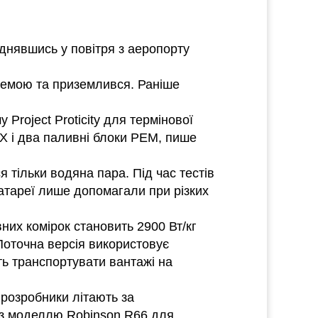
днявшись у повітря з аеропорту
схемою та приземлився. Раніше
Project Proticity для термінової
iX і два паливні блоки PEM, пише
 тільки водяна пара. Під час тестів
Батареї лише допомагали при різких
них комірок становить 2900 Вт/кг
 Поточна версія використовує
ть транспортувати вантажі на
 розробники літають за
 з моделлю Robinson R66 для