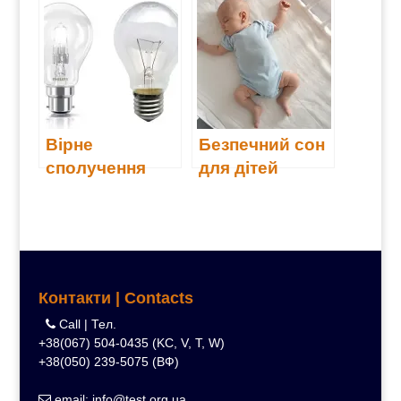
(Е171)
Вірне
Безпечний сон
сполучення
для дітей
світлового
потоку
звичайних
ламп до
сучасних
Контакти | Contacts
Call | Тел.
+38(067) 504-0435 (KC, V, T, W)
+38(050) 239-5075 (ВФ)
email: info@test.org.ua