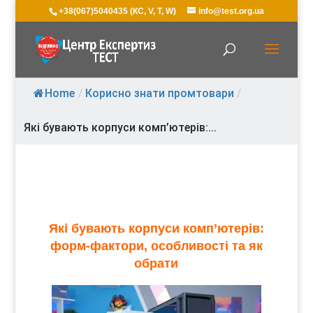
+38(067)5040435 (КС, V, T, W)
info@test.org.ua
Home
/
Корисно знати промтовари
/
Які бувають корпуси комп’ютерів:...
Які бувають корпуси комп’ютерів:
форм-фактори, особливості та як
обрати