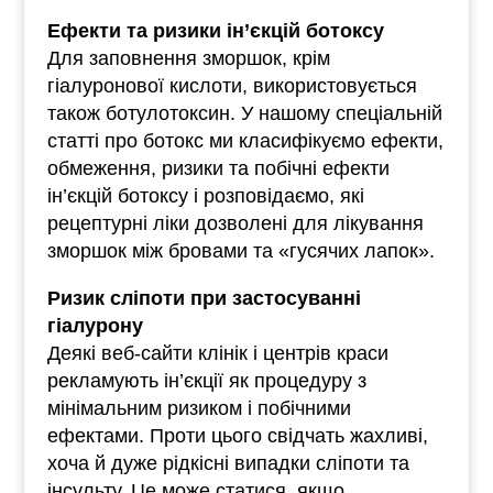
Ефекти та ризики ін’єкцій ботоксу
Для заповнення зморшок, крім
гіалуронової кислоти, використовується
також ботулотоксин. У нашому спеціальній
статті про ботокс ми класифікуємо ефекти,
обмеження, ризики та побічні ефекти
ін’єкцій ботоксу і розповідаємо, які
рецептурні ліки дозволені для лікування
зморшок між бровами та «гусячих лапок».
Ризик сліпоти при застосуванні
гіалурону
Деякі веб-сайти клінік і центрів краси
рекламують ін’єкції як процедуру з
мінімальним ризиком і побічними
ефектами. Проти цього свідчать жахливі,
хоча й дуже рідкісні випадки сліпоти та
інсульту. Це може статися, якщо