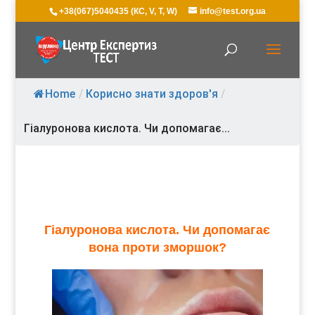
+38(067)5040435 (КС, V, T, W)
info@test.org.ua
Home
/
Корисно знати здоров'я
/
Гіалуронова кислота. Чи допомагає...
Гіалуронова кислота. Чи допомагає
вона проти зморшок?