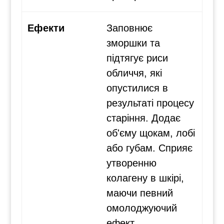
Ефекти
Заповнює
зморшки та
підтягує риси
обличчя, які
опустилися в
результаті процесу
старіння. Додає
об'єму щокам, лобі
або губам. Сприяє
утворенню
колагену в шкірі,
маючи певний
омолоджуючий
ефект.