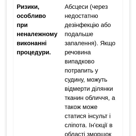
Ризики,
Абсцеси (через
особливо
недостатню
при
дезінфекцію або
неналежному
подальше
виконанні
запалення). Якщо
процедури.
речовина
випадково
потрапить у
судину, можуть
відмерти ділянки
тканин обличчя, а
також може
статися інсульт і
сліпота. Ін'єкції в
області зморшок