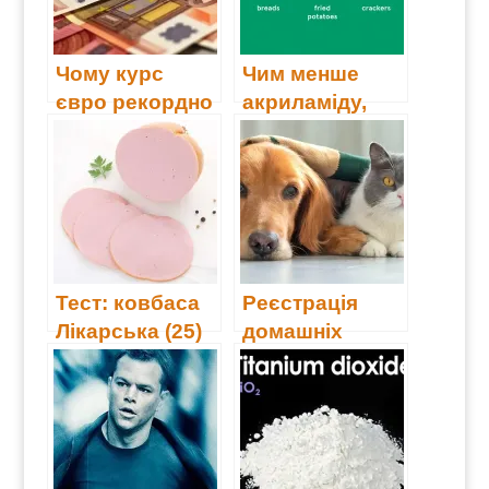
Чому курс
Чим менше
євро рекордно
акриламіду,
зріс? Відповідь
тим краще
банкіра
Тест: ковбаса
Реєстрація
Лікарська (25)
домашніх
тварин у Києві