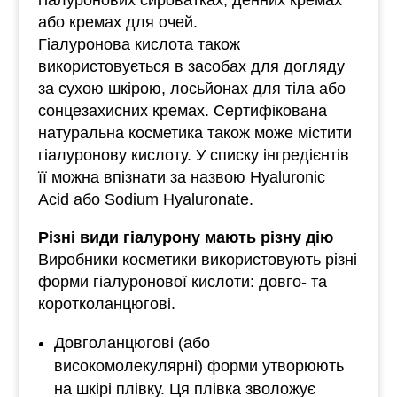
гіалуронових сироватках, денних кремах
або кремах для очей.
Гіалуронова кислота також
використовується в засобах для догляду
за сухою шкірою, лосьйонах для тіла або
сонцезахисних кремах. Сертифікована
натуральна косметика також може містити
гіалуронову кислоту. У списку інгредієнтів
її можна впізнати за назвою Hyaluronic
Acid або Sodium Hyaluronate.
Різні види гіалурону мають різну дію
Виробники косметики використовують різні
форми гіалуронової кислоти: довго- та
коротколанцюгові.
Довголанцюгові (або
високомолекулярні) форми утворюють
на шкірі плівку. Ця плівка зволожує