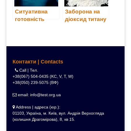
Ситуативна
Заборона на
готовність
діоксид титану
(Е171)
Контакти | Contacts
Call | Тел.
+38(067) 504-0435 (KC, V, T, W)
+38(050) 239-5075 (ВФ)
email: info@test.org.ua
Address | адреса (юр.):
01103, Україна, м. Київ, вул. Андрія Верхогляда
(колишня Драгомірова), 8, кв 15.