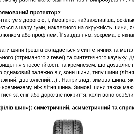
рямований протектор?
тактує з дорогою, і, ймовірно, найважливіша, оскіль
ладається з шару гуми, наклеєного на окружність шини,
алюнком або профілем. Її завданням, зокрема, є якн
ваги шини (решта складається з синтетичних та мета
ого (отриманого з гевеї) та синтетичного каучуку. Да
вищення зносостійкості, та кремнезем, що дозволяє п
о однаковий залежно від зони шини, типу шини (літня
нтажний, двоколісний…) . Наприклад, зимова шина, я
е кремнезему, ніж літня шина. Зимові шини також маю
тися за сніг або дорожнє покриття, коли воно особли
офілів шин»): симетричний, асиметричний та спря