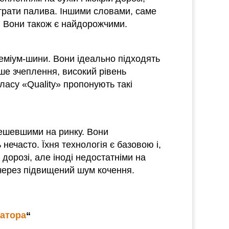
итрати палива. Іншими словами, саме
і. Вони також є найдорожчими.
преміум-шини. Вони ідеально підходять
оше зчеплення, високий рівень
ласу «Quality» пропонують такі
дешевшими на ринку. Вони
нечасто. Їхня технологія є базовою і,
 дорозі, але іноді недостатніми на
 через підвищений шум кочення.
ратора
“