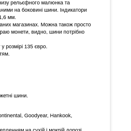
внизу рельєфного малюнка та
аними на боковині шини. Індикатори
1,6 мм.
ованих магазинах. Можна також просто
краю монети, видно, шини потрібно
у розмірі 135 євро.
тям.
жетні шини.
ntinental, Goodyear, Hankook,
пленням на сухій і мокрій дорозі,