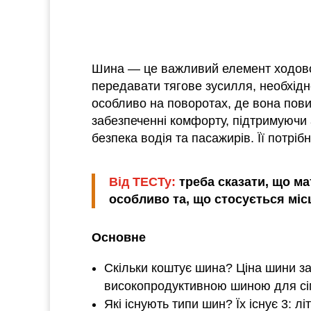
Шина — це важливий елемент ходової
передавати тягове зусилля, необхідн
особливо на поворотах, де вона пови
забезпеченні комфорту, підтримуючи 
безпека водія та пасажирів. Її потрі
Від ТЕСТу:
треба сказати, що ма
особливо та, що стосується місц
Основне
Скільки коштує шина? Ціна шини за
високопродуктивною шиною для сіме
Які існують типи шин? Їх існує 3: л