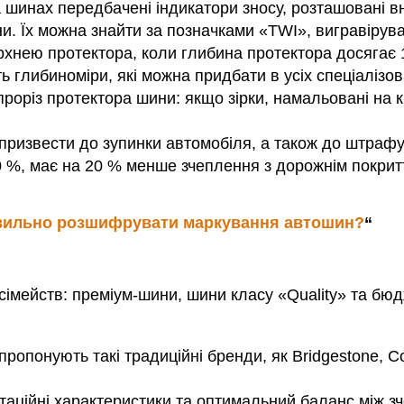
а шинах передбачені індикатори зносу, розташовані 
и. Їх можна знайти за позначками «TWI», вигравірув
хнею протектора, коли глибина протектора досягає 
ть глибиноміри, які можна придбати в усіх спеціаліз
проріз протектора шини: якщо зірки, намальовані на 
призвести до зупинки автомобіля, а також до штрафу 
 %, має на 20 % менше зчеплення з дорожнім покрит
вильно розшифрувати маркування автошин?
“
сімейств: преміум-шини, шини класу «Quality» та бюд
пропонують такі традиційні бренди, як Bridgestone, Co
аційні характеристики та оптимальний баланс між зче