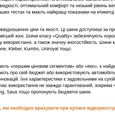
 швидкості, оптимальний комфорт та низький рівень в
аших тестах та мають найкращі показники на етикетц
іввідношення ціни та якості. Ці шини доступніші за 
иміській зоні. Шини класу «Quality» забезпечують хор
використанні, а також значну зносостійкість. Шини к
one, Kleber, Kumho, Uniroyal тощо.
ивають «першим ціновим сегментом» або «еко», є най
ають про свій бюджет або використовують автомобіль 
новацій. Їхні характеристики є задовільними на сухій
ід час використання не завжди гарантований, зокрема
ang, Sava тощо пропонують бюджетні шини.
, які необхідно врахувати при купівлі відеореєст