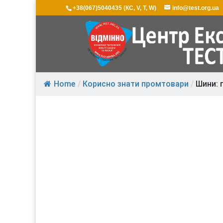
+38(067)5040435 (КС, V, T, W)
info@test.org.ua
Home
/
Корисно знати промтовари
/
Шини: 