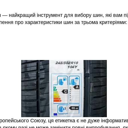
ин — найкращий інструмент для вибору шин, які вам п
лення про характеристики шин за трьома критеріями:
вропейського Союзу, ця етикетка є не дуже інформат
в якому разі не може замінити повні випробування, я