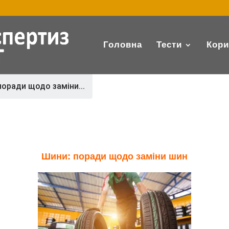
Головна
Тести
Кори
поради щодо заміни...
Шини: поради щодо заміни шин