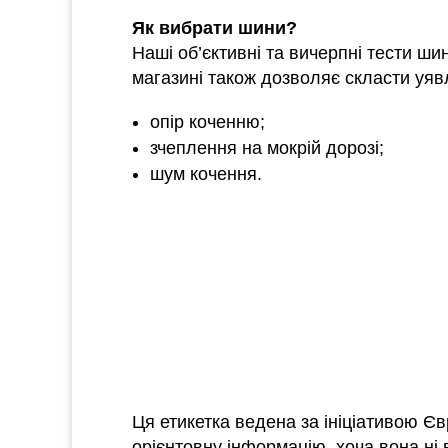
Як вибрати шини?
Наші об’єктивні та вичерпні тести ш
магазині також дозволяє скласти уяв
опір коченню;
зчеплення на мокрій дорозі;
шум кочення.
Ця етикетка ведена за ініціативою Є
орієнтовну інформацію, хоча вона ні 