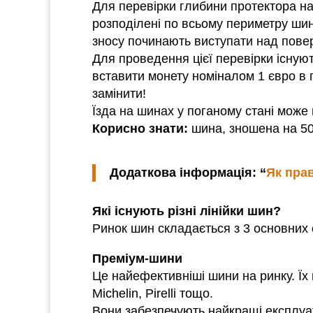
Для перевірки глибини протектора н
розподілені по всьому периметру шин
зносу починають виступати над повер
Для проведення цієї перевірки існую
вставити монету номіналом 1 євро в 
замінити!
Їзда на шинах у поганому стані може 
Корисно знати:
шина, зношена на 50
Додаткова інформація: “
Як пра
Які існують різні лінійки шин?
Ринок шин складається з 3 основних 
Преміум-шини
Це найефективніші шини на ринку. Їх 
Michelin, Pirelli тощо.
Вони забезпечують найкращі експлуат