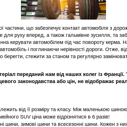
 частини, що забезпечує контакт автомобіля з дорож
е для руху вперед, а також гальмівне зусилля, та за
нна керувати автомобілем під час повороту керма. Н
автомобіль і поглинаючи нерівності дороги. Отже, ві
бно берегти, стежити за станом та регулярно замінюват
теріал переданий нам від наших колег із Франції.
евого законодавства або цін, не відображає реалії
лежить від її розміру та класу. Між маленькою шиною
йного SUV ціна може відрізнятися в 6 разів!
ітні шини, зимові шини та всесезонні шини. Кожен з ни