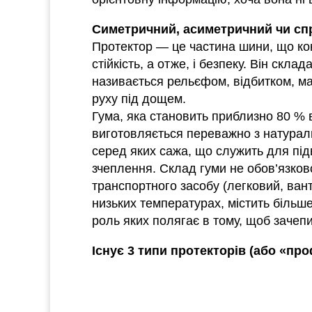
Симетричний, асиметричний чи сп
Протектор — це частина шини, що кон
стійкість, а отже, і безпеку. Він ск
називається рельєфом, відбитком, м
руху під дощем.
Гума, яка становить приблизно 80 % 
виготовляється переважно з натуральн
серед яких сажа, що служить для під
зчеплення. Склад гуми не обов’язков
транспортного засобу (легковий, ва
низьких температурах, містить більш
роль яких полягає в тому, щоб зачепи
Існує 3 типи протекторів (або «пр