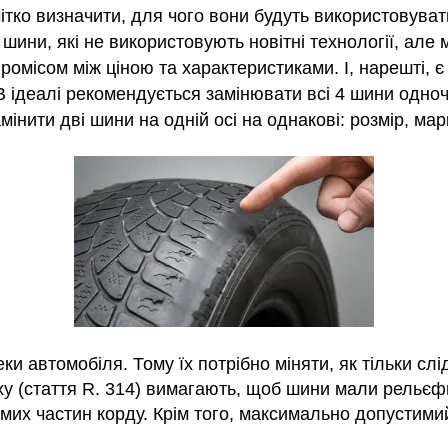
ітко визначити, для чого вони будуть використовуват
шини, які не використовують новітні технології, але 
промісом між ціною та характеристиками. І, нарешті, 
В ідеалі рекомендується замінювати всі 4 шини одн
мінити дві шини на одній осі на однакові: розмір, мар
 автомобіля. Тому їх потрібно міняти, як тільки сл
у (стаття R. 314) вимагають, щоб шини мали рельєф
мих частин корду. Крім того, максимально допустимий