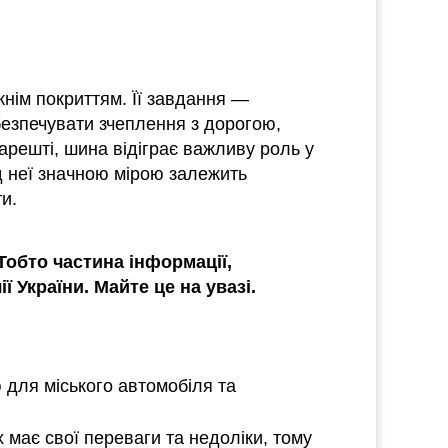
нім покриттям. Її завдання —
безпечувати зчеплення з дорогою,
арешті, шина відіграє важливу роль у
д неї значною мірою залежить
и.
 Тобто частина інформації,
 України. Майте це на увазі.
 для міського автомобіля та
х має свої переваги та недоліки, тому