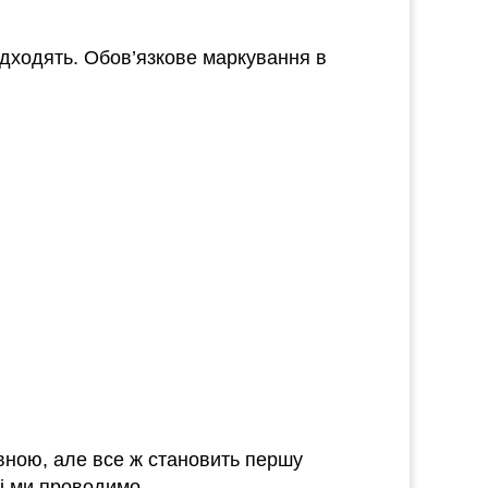
ідходять. Обов’язкове маркування в
ивною, але все ж становить першу
кі ми проводимо.