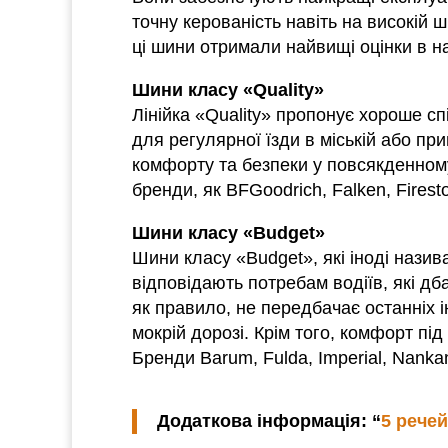
точну керованість навіть на високій
ці шини отримали найвищі оцінки в н
Шини класу «Quality»
Лінійка «Quality» пропонує хороше сп
для регулярної їзди в міській або пр
комфорту та безпеки у повсякденному 
бренди, як BFGoodrich, Falken, Firest
Шини класу «Budget»
Шини класу «Budget», які іноді наз
відповідають потребам водіїв, які дб
як правило, не передбачає останніх ін
мокрій дорозі. Крім того, комфорт п
Бренди Barum, Fulda, Imperial, Nank
Додаткова інформація: “
5 речей