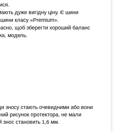
ися.
мають дуже вигідну ціну. Є шини
є шини класу «Premium».
очасно, щоб зберегти хороший баланс
ка, модель.
іди зносу стають очевидними або вони
ний рисунок протектора, не мали
 знос становить 1,6 мм.