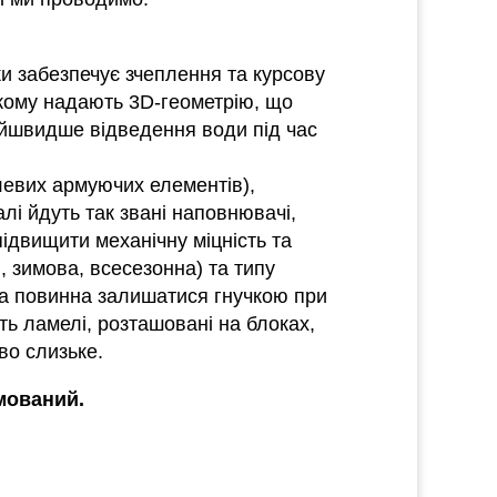
ки забезпечує зчеплення та курсову
 якому надають 3D-геометрію, що
айшвидше відведення води під час
левих армуючих елементів),
лі йдуть так звані наповнювачі,
ідвищити механічну міцність та
, зимова, всесезонна) та типу
ка повинна залишатися гнучкою при
ть ламелі, розташовані на блоках,
во слизьке.
мований.