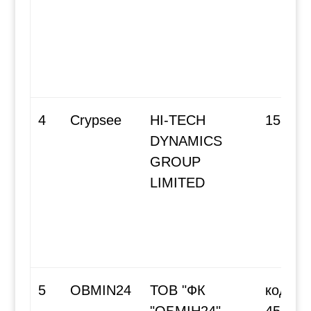
4
Crypsee
HI-TECH
15831
DYNAMICS
GROUP
LIMITED
5
OBMIN24
ТОВ "ФК
код за