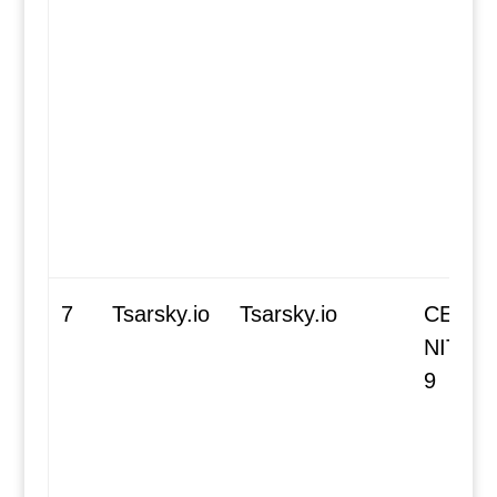
7
Tsarsky.io
Tsarsky.io
CE 808
NIT 70
9