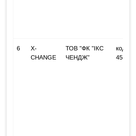
6
X-
ТОВ "ФК "ІКС
код за
CHANGE
ЧЕНДЖ"
45680