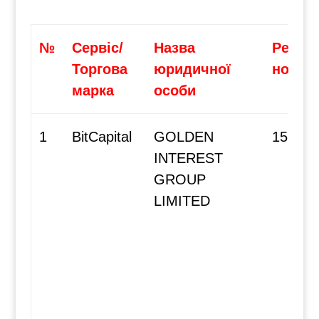
№
Сервіс/
Назва
Реєст
Торгова
юридичної
номе
марка
особи
1
BitCapital
GOLDEN
15205
INTEREST
GROUP
LIMITED