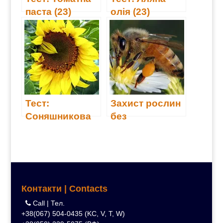
паста (23)
олія (23)
Тест:
Захист рослин
Соняшникова
без
рафінована
використання
олія (22)
хімії
Контакти | Contacts
Call | Тел.
+38(067) 504-0435 (KC, V, T, W)