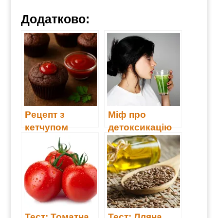
Додатково:
Рецепт з
Міф про
кетчупом
детоксикацію
Тест: Томатна
Тест: Лляна