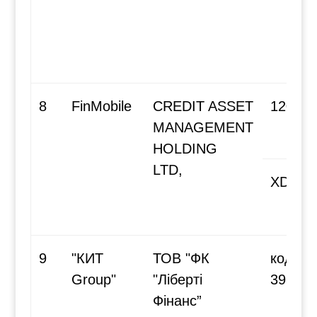
8
FinMobile
CREDIT ASSET
120692
MANAGEMENT
HOLDING
LTD,
XD7D
9
"КИТ
ТОВ "ФК
код за
Group"
"Ліберті
39806
Фінанс”