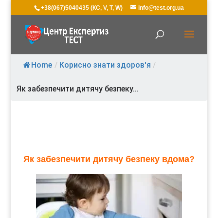
+38(067)5040435 (КС, V, T, W)
info@test.org.ua
Home
/
Корисно знати здоров'я
/
Як забезпечити дитячу безпеку...
Як забезпечити дитячу безпеку вдома?