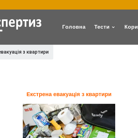
Головна
Тести
Кори
евакуація з квартири
Екстрена евакуація з квартири