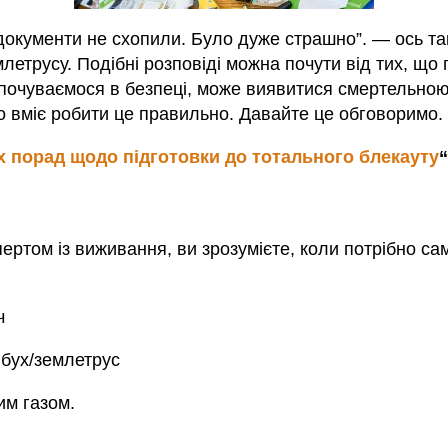
 документи не схопили. Було дуже страшно”. — ось так
емлетрусу. Подібні розповіді можна почути від тих, 
ми почуваємося в безпеці, може виявитися смертельно
о вміє робити це правильно. Давайте це обговоримо.
х порад щодо підготовки до тотального блекауту
“
ертом із виживання, ви зрозумієте, коли потрібно саме
ч
ибух/землетрус
им газом.