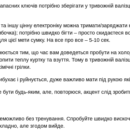
апасних ключів потрібно зберігати у тривожній валізц
 та іншу цінну електроніку можна тримати/заряджати 
умбочка); потрібно швидко бігти – просто скидаєтеся 
я цієї мети сумку. На все про все – 5-10 сек.
нюється тим, що час вам доведеться пробути на холо
пити теплу куртку та взуття. Тому в тривожній валізці
мічні грілки.
ибухає і руйнується, дуже важливо мати під рукою як
 бути будь-яким, але, повторюся, акцент слід зробит
неможливо без тренування. Спробуйте швидко вискочи
кладно, але згодом вийде.