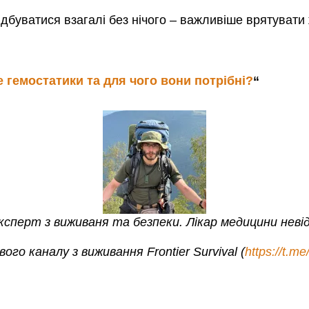
ідбуватися взагалі без нічого – важливіше врятувати 
 гемостатики та для чого вони потрібні?
“
ксперт з виживаня та безпеки. Лікар медицини неві
ого каналу з виживання Frontier Survival (
https://t.me