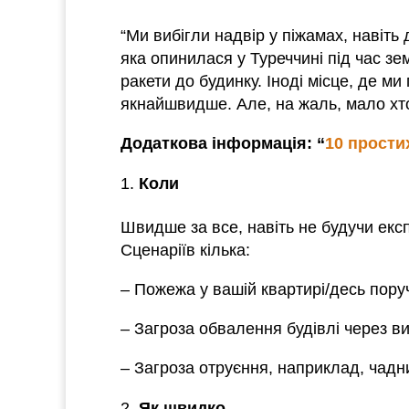
“Ми вибігли надвір у піжамах, навіть
яка опинилася у Туреччині під час з
ракети до будинку. Іноді місце, де 
якнайшвидше. Але, на жаль, мало хт
Додаткова інформація: “
10 прости
Коли
Швидше за все, навіть не будучи експ
Сценаріїв кілька:
– Пожежа у вашій квартирі/десь пору
– Загроза обвалення будівлі через в
– Загроза отруєння, наприклад, чадн
Як швидко