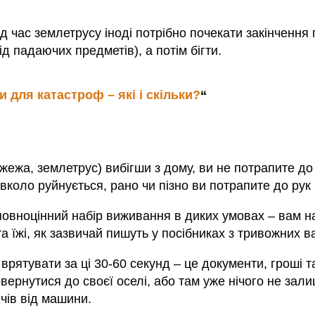
ід час землетрусу іноді потрібно почекати закінчення 
ід падаючих предметів), а потім бігти.
 для катастроф – які і скільки?
“
ежа, землетрус) вибігши з дому, ви не потрапите до п
коло руйнується, рано чи пізно ви потрапите до рук 
повноцінний набір виживання в диких умовах – вам 
а їжі, як зазвичай пишуть у посібниках з тривожних ва
рятувати за ці 30-60 секунд – це документи, гроші та
вернутися до своєї оселі, або там уже нічого не зал
ючів від машини.