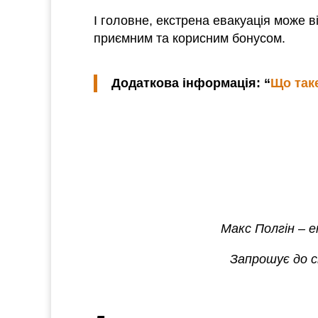
І головне, екстрена евакуація може в
приємним та корисним бонусом.
Додаткова інформація: “
Що таке
Макс Полгін – е
Запрошує до св