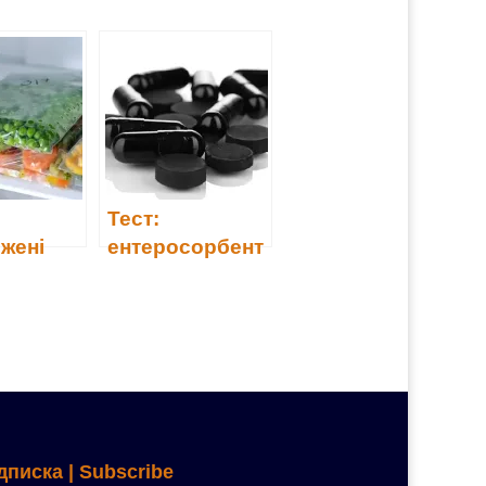
Тест:
жені
ентеросорбент
 суміші
и (14)
дписка | Subscribe