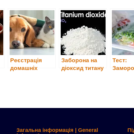
Реєстрація
Заборона на
Тест:
домашніх
діоксид титану
Заморо
тварин у Києві
(Е171)
овочеві
(18)
Загальна інформація | General
Пі