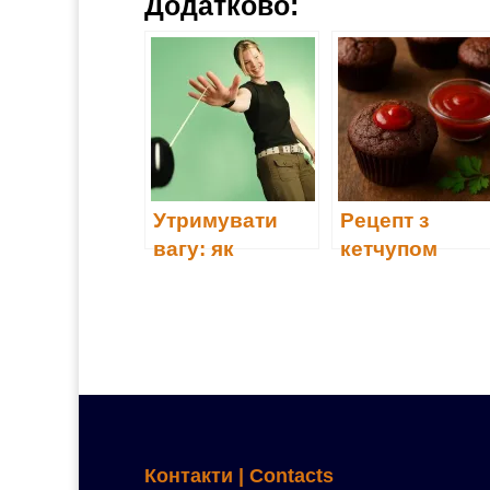
Додатково:
Утримувати
Рецепт з
вагу: як
кетчупом
уникнути
ефекту йо-йо
Контакти | Contacts