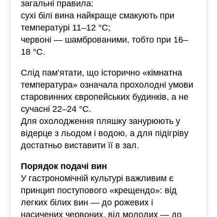
загальні правила:
сухі білі вина найкраще смакують при
температурі 11–12 °С;
червоні — шамброваними, тобто при 16–
18 °С.
Слід пам’ятати, що історично «кімнатна
температура» означала прохолодні умови
старовинних європейських будинків, а не
сучасні 22–24 °С.
Для охолодження пляшку занурюють у
відерце з льодом і водою, а для підігріву
достатньо виставити її в зал.
Порядок подачі вин
У гастрономічній культурі важливим є
принцип поступового «крещендо»: від
легких білих вин — до рожевих і
насичених червоних, від молодих — до