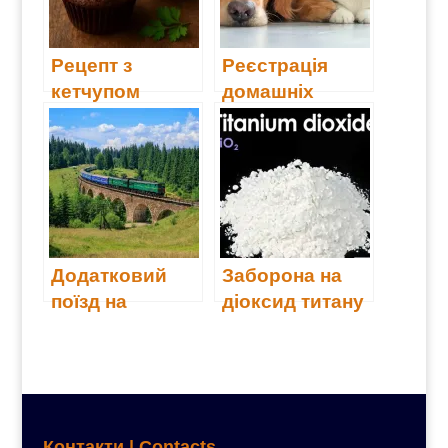
(Which?: ми
перевірили)
Рецепт з
Реєстрація
кетчупом
домашніх
тварин у Києві
Додатковий
Заборона на
поїзд на
діоксид титану
Трускавець
(Е171)
Контакти | Contacts