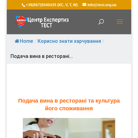
+38(067)5040435 (КС, V, T, W)
info@test.org.ua
Home
/
Корисно знати харчування
/
Подача вина в ресторані...
Подача вина в ресторані та культура
його споживання