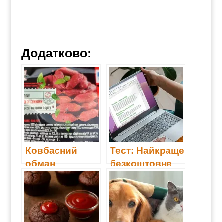
Додатково:
Ковбасний
Тест: Найкраще
обман
безкоштовне
програмне
забезпечення,
яке є повністю
безпечним