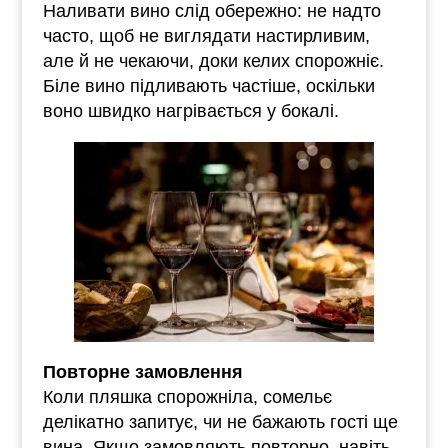
Наливати вино слід обережно: не надто
часто, щоб не виглядати настирливим,
але й не чекаючи, доки келих спорожніє.
Біле вино підливають частіше, оскільки
воно швидко нагрівається у бокалі.
Повторне замовлення
Коли пляшка спорожніла, сомельє
делікатно запитує, чи не бажають гості ще
вина. Якщо замовляють повторно, навіть