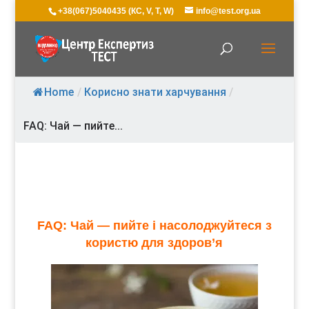
+38(067)5040435 (КС, V, T, W)
info@test.org.ua
Home
/
Корисно знати харчування
/
FAQ: Чай — пийте...
FAQ: Чай — пийте і насолоджуйтеся з
користю для здоров’я