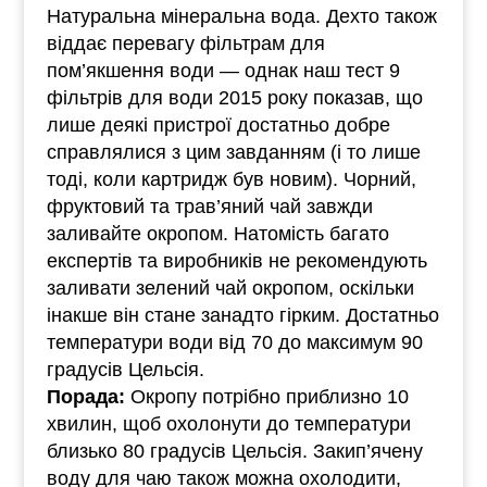
Натуральна мінеральна вода. Дехто також
віддає перевагу фільтрам для
пом’якшення води — однак наш тест 9
фільтрів для води 2015 року показав, що
лише деякі пристрої достатньо добре
справлялися з цим завданням (і то лише
тоді, коли картридж був новим). Чорний,
фруктовий та трав’яний чай завжди
заливайте окропом. Натомість багато
експертів та виробників не рекомендують
заливати зелений чай окропом, оскільки
інакше він стане занадто гірким. Достатньо
температури води від 70 до максимум 90
градусів Цельсія.
Порада:
Окропу потрібно приблизно 10
хвилин, щоб охолонути до температури
близько 80 градусів Цельсія. Закип’ячену
воду для чаю також можна охолодити,