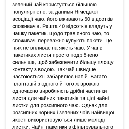
зелений чай користується більшою
популярністю: за даними Німецької
асоціації чаю, його вживають 60 відсотків
споживачів. Решта 40 відсотків кладуть у
чашку пакетик. Щодо трав’яного чаю, то
споживачі переважно купують пакети. Це
ніяк не впливає на якість чаю. У чаї в
пакетиках листя просто подрібнено
сильніше, щоб забезпечити більшу площу
контакту з водою. Так чай швидше
настоюється і забарвлює напій. Багато
плантацій з одного й того ж врожаю
одночасно виробляють дрібні частинки
листя для чайних пакетиків та цілі чайні
листки для розсипного чаю. Однак для
розсипних чорних і зелених чаїв найвищої
якості використовуються лише молоді
листки. Чайні пакетики з фільтрувального