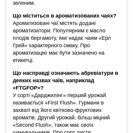
зеленим.
Що міститься в ароматизованих чаях?
Ароматизовані чаї містять додані
ароматизатори. Популярним є масло
плодів бергамоту, яке надає чаям «Ерл
Грей» характерного смаку. Про
ароматизацію має бути зазначено на
етикетці.
Що насправді означають абревіатури в
деяких назвах чаїв, наприклад
«FTGFOP»?
У сорті «Дарджилінг» перший урожай
називається «First Flush». Гурмани в
захваті від його квітково-фруктових
ароматів. Другий урожай, більш міцний
«Second Flush», також має своїх
шанувальників. Про сорт листя