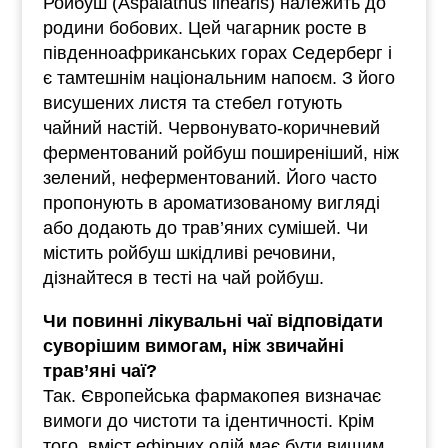
Ройбуш (Aspalathus linearis) належить до
родини бобових. Цей чагарник росте в
південноафриканських горах Седерберг і
є тамтешнім національним напоєм. З його
висушених листя та стебел готують
чайний настій. Червонувато-коричневий
ферментований ройбуш поширеніший, ніж
зелений, неферментований. Його часто
пропонують в ароматизованому вигляді
або додають до трав’яних сумішей. Чи
містить ройбуш шкідливі речовини,
дізнайтеся в тесті на чай ройбуш.
Чи повинні лікувальні чаї відповідати
суворішим вимогам, ніж звичайні
трав’яні чаї?
Так. Європейська фармакопея визначає
вимоги до чистоти та ідентичності. Крім
того, вміст ефірних олій має бути вищим,