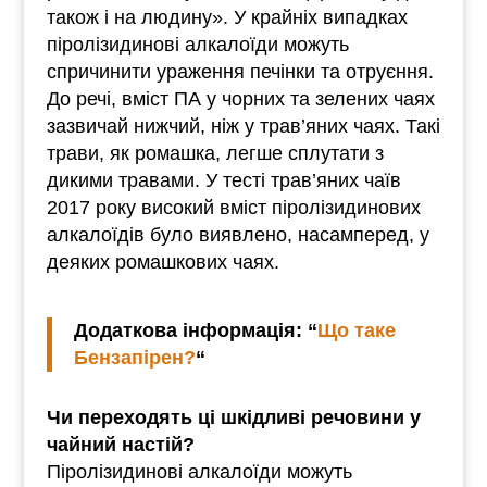
також і на людину». У крайніх випадках
піролізидинові алкалоїди можуть
спричинити ураження печінки та отруєння.
До речі, вміст ПА у чорних та зелених чаях
зазвичай нижчий, ніж у трав’яних чаях. Такі
трави, як ромашка, легше сплутати з
дикими травами. У тесті трав’яних чаїв
2017 року високий вміст піролізидинових
алкалоїдів було виявлено, насамперед, у
деяких ромашкових чаях.
Додаткова інформація: “
Що таке
Бензапірен?
“
Чи переходять ці шкідливі речовини у
чайний настій?
Піролізидинові алкалоїди можуть