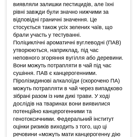
виявляли залишки пестицидів, але їхні
рівні завжди були значно нижчими за
відповідні граничні значення. Це
стосується також усіх зелених чаїв, що
брали участь у тестуванні.
Поліциклічні ароматичні вуглеводні (ПАВ)
утворюються, наприклад, під час
неповного згоряння вугілля або деревини.
Вони можуть потрапляти в чай під час
сушіння. ПАВ є канцерогенними.
Піролізидинові алкалоїди (скорочено ПА)
можуть потрапляти в чай через випадково
зібрані разом із ним дикі трави. У ході
дослідів на тваринах вони виявилися
потенційно канцерогенними та
генотоксичними. Федеральний інститут
оцінки ризиків виходить з того, що ці
речовини «можуть мати канцерогенну дію