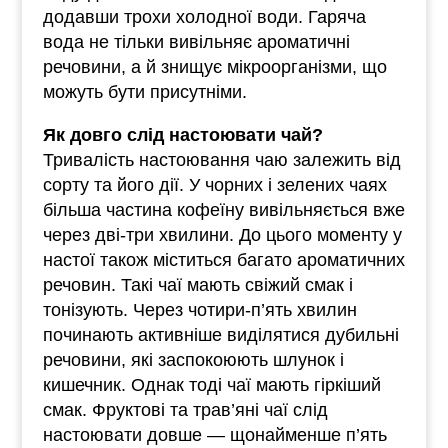
додавши трохи холодної води. Гаряча
вода не тільки вивільняє ароматичні
речовини, а й знищує мікроорганізми, що
можуть бути присутніми.
Як довго слід настоювати чай?
Тривалість настоювання чаю залежить від
сорту та його дії. У чорних і зелених чаях
більша частина кофеїну вивільняється вже
через дві-три хвилини. До цього моменту у
настої також міститься багато ароматичних
речовин. Такі чаї мають свіжий смак і
тонізують. Через чотири-п’ять хвилин
починають активніше виділятися дубильні
речовини, які заспокоюють шлунок і
кишечник. Однак тоді чаї мають гіркіший
смак. Фруктові та трав’яні чаї слід
настоювати довше — щонайменше п’ять