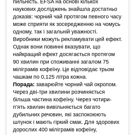
пильність. EFSA на основі кількох
наукових досліджень знайшла достатньо
доказів: чорний чай протягом певного часу
може сприяти як зосередженню на чомусь
одному, так і загальній уважності.
Виробники можуть рекламувати цей ефект.
Однак вони повинні вказувати, що
найкращий ефект досягається протягом
90 хвилин при споживанні загалом 75
міліграмів кофеїну. Це відповідає трьом
чашкам по 0,125 літра кожна.
Порада:
заварюйте чорний чай окропом.
Через дві-три хвилини розчиняється
більша частина кофеїну. Через чотири-
п’ять хвилин вивільняється багато
дубильних речовин, які заспокоюють
шлунок і мають гіркий смак. Для здорових
дорослих 400 міліграмів кофеїну,