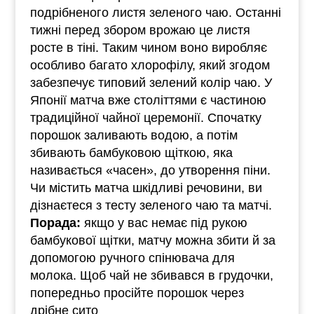
подрібненого листя зеленого чаю. Останні
тижні перед збором врожаю це листя
росте в тіні. Таким чином воно виробляє
особливо багато хлорофілу, який згодом
забезпечує типовий зелений колір чаю. У
Японії матча вже століттями є частиною
традиційної чайної церемонії. Спочатку
порошок заливають водою, а потім
збивають бамбуковою щіткою, яка
називається «часен», до утворення піни.
Чи містить матча шкідливі речовини, ви
дізнаєтеся з тесту зеленого чаю та матчі.
Порада:
якщо у вас немає під рукою
бамбукової щітки, матчу можна збити й за
допомогою ручного спінювача для
молока. Щоб чай не збивався в грудочки,
попередньо просійте порошок через
дрібне сито