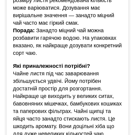
розміру листя рекомендована кількість
може варіюватися. Дозування має
вирішальне значення — занадто міцний
чай часто має гіркий смак.
Порада:
Занадто міцний чай можна
розбавити гарячою водою. На упаковках
вказано, як найкраще дозувати конкретний
сорт чаю.
Які приналежності потрібні?
Чайне листя під час заварювання
збільшується удвічі. Йому потрібен
достатній простір для розгортання.
Найкраще це виходить у великих ситах,
бавовняних мішечках, бамбукових кошиках
та паперових фільтрах. Чайні щипці та
яйця часто занадто стискають листя. Це
шкодить аромату. Вони доцільні хіба що
для дуже невеликих кількостей чаю.